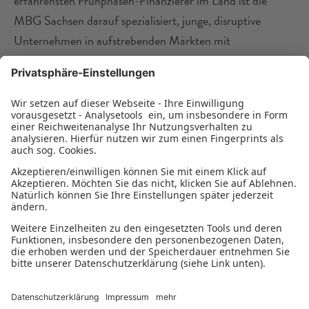
erfahrensten Frühphasen-Finanzierer im Land ist die
MBG Sachsen darauf spezialisiert, junge, disruptive
Unternehmen in aufstrebenden Märkten mit
Wachstumskapital auszustatten.
Weiterführende Links:
Sachsen beschließt Wasserstoffstrategie
(Pressemitteilung)
Die Sächsische Wasserstoffstrategie - Publikationen -
sachsen.de
(PDF-Datei der Broschüre)
Download Pressemeldung vom 12.05.2023