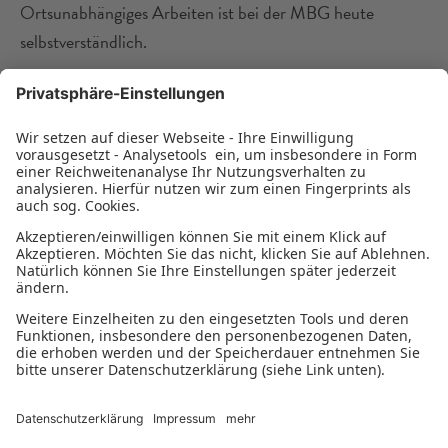
Ortsunabhängiges Arbeiten ist bei der MBG heute
selbstverständlich.
August 2020
Als Intermediär eines speziell eingerichteten Corona-
Hilfsfonds prüft und entscheidet die MBG über
Förderanträge sächsischer Start-ups. Der im Sommer
2020 aufgelegte Fonds wurde bis Ende 2021 verlängert
und auf 40 Mio. Euro aufgestockt. Er wurde co-finanziert
durch den Bund über die Kreditanstalt für Wiederaufbau
(KfW), den Freistaat Sachsen über die Sächsische
Aufbaubank (SAB) und die MBG.