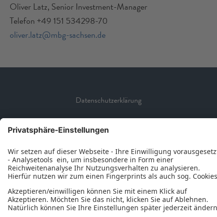
Oliver Latz, Senior Investment-Manager
Telefon +49 151 534298-70
oliver.latz@mbg-sachsen.de
Datenschutzerklärung
Impressum
© 2026 - Ein Serviceangebot der Mittelständischen
Beteiligungsgesellschaften.