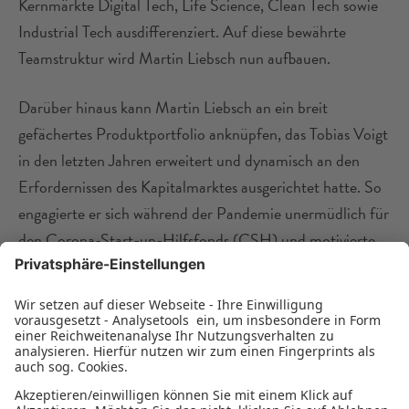
Kernmärkte Digital Tech, Life Science, Clean Tech sowie
Industrial Tech ausdifferenziert. Auf diese bewährte
Teamstruktur wird Martin Liebsch nun aufbauen.
Darüber hinaus kann Martin Liebsch an ein breit
gefächertes Produktportfolio anknüpfen, das Tobias Voigt
in den letzten Jahren erweitert und dynamisch an den
Erfordernissen des Kapitalmarktes ausgerichtet hatte. So
engagierte er sich während der Pandemie unermüdlich für
den Corona-Start-up-Hilfsfonds (CSH) und motivierte
sein Team zu Höchstleistungen: Knapp 100 sächsische
Start-ups wurden über den CSH bis Jahresende 2021 mit
Kapital ausgestattet, um pandemiebedingte
Finanzierungslücken zu schließen und Liquidität zu
sichern (
offizielle Zahlen des SMWA vom Dezember 2021
).