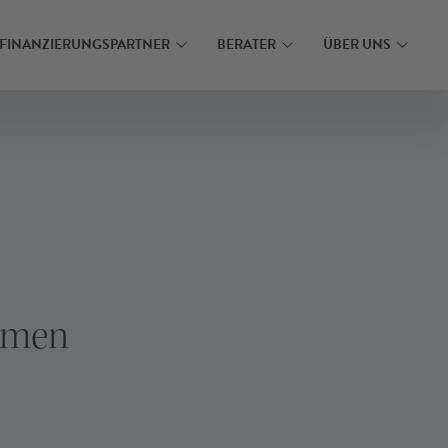
N
MEHR ERFAHREN
FINANZIERUNGSPARTNER
BERATER
ÜBER UNS
hmen