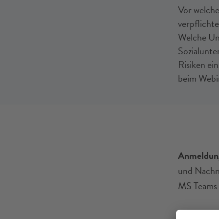
Vor welch
verpflicht
Welche Unt
Sozialunte
Risiken ei
beim Webi
Anmeldun
und Nachna
MS Teams s