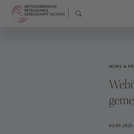
F
F
F
NEWS & PR
Webin
geme
03.09.2025