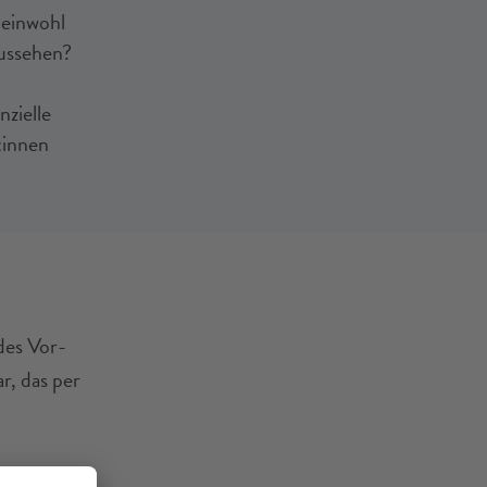
meinwohl
aussehen?
zielle
:innen
des Vor-
, das per