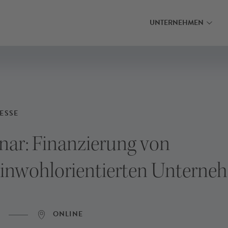
MEHR ERFAHREN
MEHR ERFAHRE
INANZIERUNG FINDEN
INANZIERUNG FINDEN
INANZIERUNG FINDEN
UNTERNEHMEN
ESSE
ar: Finanzierung von
inwohlorientierten Unterne
ONLINE