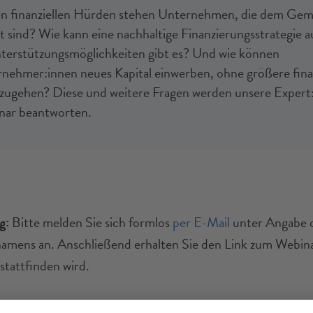
en finanziellen Hürden stehen Unternehmen, die dem Ge
et sind? Wie kann eine nachhaltige Finanzierungsstrategie 
erstützungsmöglichkeiten gibt es? Und wie können
rnehmer:innen neues Kapital einwerben, ohne größere finan
nzugehen? Diese und weitere Fragen werden unsere Expert
nar beantworten.
g:
Bitte melden Sie sich formlos
per E-Mail
unter Angabe 
mens an. Anschließend erhalten Sie den Link zum Webinar
tattfinden wird.