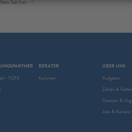
lten Sie
hier
.
RUNGSPARTNER
BERATER
ÜBER UNS
tal - TGFS
Kammern
Aufgaben
e
Zahlen & Fakte
Gremien & Org
Jobs & Karriere