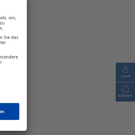
LOGIN
KONTAKT
chland III
tet sich
n zum