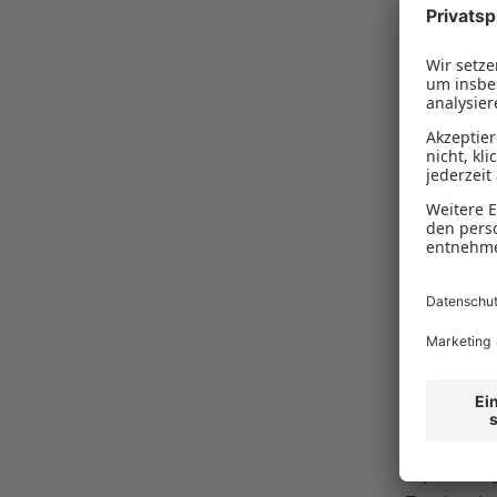
Im Rahmen
(MMF III) 
explizit a